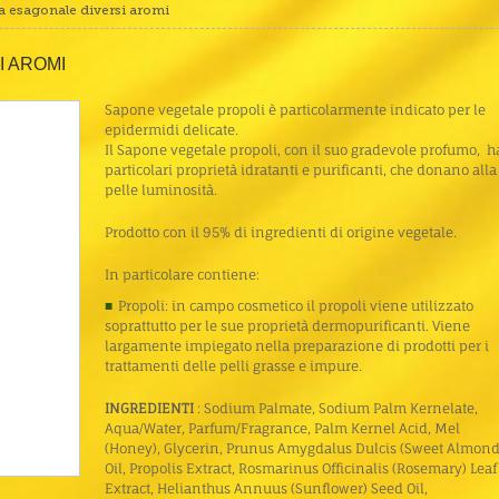
a esagonale diversi aromi
 AROMI
Sapone vegetale propoli è particolarmente indicato per le
epidermidi delicate.
Il Sapone vegetale propoli, con il suo gradevole profumo, h
particolari proprietà idratanti e purificanti, che donano alla
pelle luminosità.
Prodotto con il 95% di ingredienti di origine vegetale.
In particolare contiene:
Propoli: in campo cosmetico il propoli viene utilizzato
soprattutto per le sue proprietà dermopurificanti. Viene
largamente impiegato nella preparazione di prodotti per i
trattamenti delle pelli grasse e impure.
INGREDIENTI
: Sodium Palmate, Sodium Palm Kernelate,
Aqua/Water, Parfum/Fragrance, Palm Kernel Acid, Mel
(Honey), Glycerin, Prunus Amygdalus Dulcis (Sweet Almond
Oil, Propolis Extract, Rosmarinus Officinalis (Rosemary) Leaf
Extract, Helianthus Annuus (Sunflower) Seed Oil,